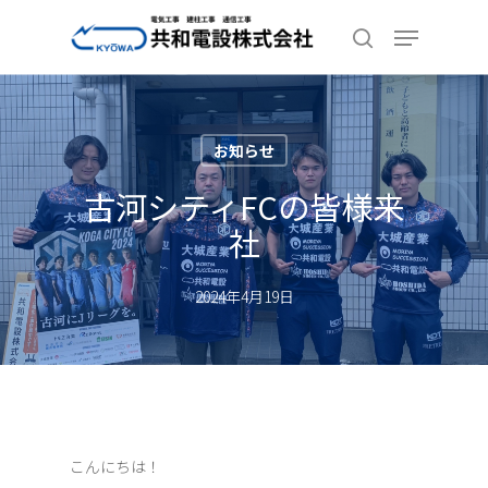
Skip
Menu
to
search
Close
main
Menu
content
お知らせ
古河シティFCの皆様来
社
2024年4月19日
こんにちは！