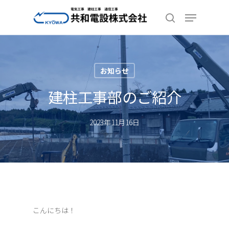
Skip
Menu
to
search
Close
main
Menu
content
お知らせ
建柱工事部のご紹介
2023年11月16日
こんにちは！