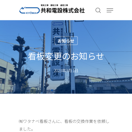
Skip
Menu
to
search
Close
main
Menu
content
お知らせ
看板変更のお知らせ
2023年3月1日
㈲ワタナベ看板さんに、看板の交換作業を依頼し
ました。