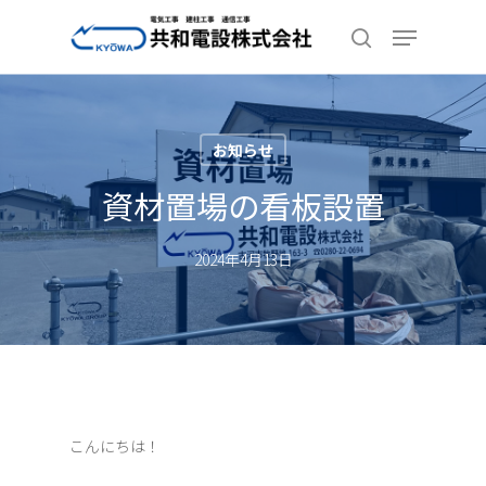
Skip
Menu
to
search
Close
main
Menu
content
お知らせ
資材置場の看板設置
2024年4月13日
こんにちは！