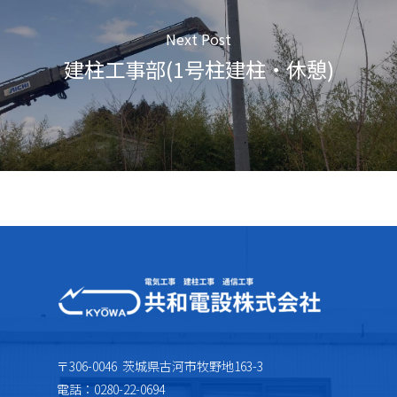
Next Post
建柱工事部(1号柱建柱・休憩)
〒306-0046 茨城県古河市牧野地163-3
電話：0280-22-0694