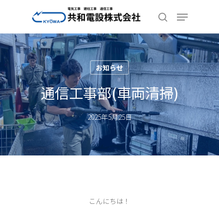
Skip
Menu
to
search
Close
main
Menu
content
お知らせ
通信工事部(車両清掃)
2025年5月25日
こんにちは！