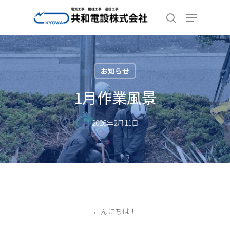
Skip
Menu
to
search
Close
main
Menu
content
お知らせ
1月作業風景
2026年2月11日
こんにちは！