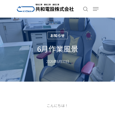
Skip
Menu
to
search
Close
main
Menu
content
お知らせ
6月作業風景
2026年6月30日
こんにちは！